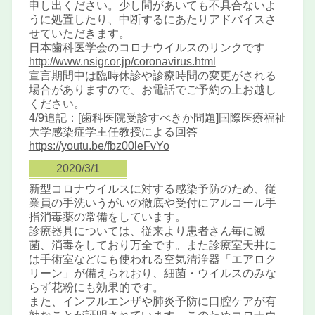
申し出ください。少し間があいても不具合ないよ
うに処置したり、中断するにあたりアドバイスさ
せていただきます。
日本歯科医学会のコロナウイルスのリンクです
http://www.nsigr.or.jp/coronavirus.html
宣言期間中は臨時休診や診療時間の変更がされる
場合がありますので、お電話でご予約の上お越し
ください。
4/9追記：[歯科医院受診すべきか問題]国際医療福祉
大学感染症学主任教授による回答
https://youtu.be/fbz00leFvYo
2020/3/1
新型コロナウイルスに対する感染予防のため、従
業員の手洗いうがいの徹底や受付にアルコール手
指消毒薬の常備をしています。
診療器具については、従来より患者さん毎に滅
菌、消毒をしており万全です。また診療室天井に
は手術室などにも使われる空気清浄器「エアロク
リーン」が備えられおり、細菌・ウイルスのみな
らず花粉にも効果的です。
また、インフルエンザや肺炎予防に口腔ケアが有