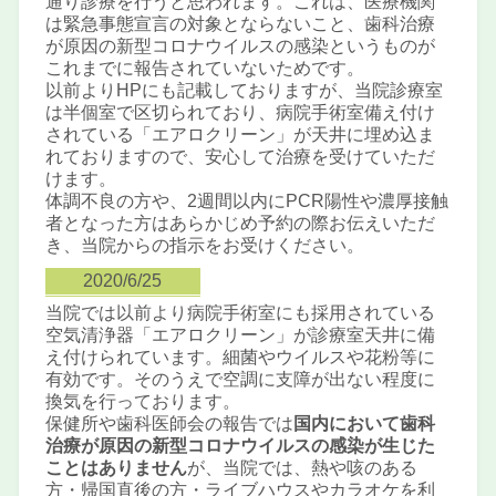
通り診療を行うと思われます。これは、医療機関
は緊急事態宣言の対象とならないこと、歯科治療
が原因の新型コロナウイルスの感染というものが
これまでに報告されていないためです。
以前よりHPにも記載しておりますが、当院診療室
は半個室で区切られており、病院手術室備え付け
されている「エアロクリーン」が天井に埋め込ま
れておりますので、安心して治療を受けていただ
けます。
体調不良の方や、2週間以内にPCR陽性や濃厚接触
者となった方はあらかじめ予約の際お伝えいただ
き、当院からの指示をお受けください。
2020/6/25
当院では以前より病院手術室にも採用されている
空気清浄器「エアロクリーン」が診療室天井に備
え付けられています。細菌やウイルスや花粉等に
有効です。そのうえで空調に支障が出ない程度に
換気を行っております。
保健所や歯科医師会の報告では
国内において歯科
治療が原因の新型コロナウイルスの感染が生じた
ことはありません
が、当院では、熱や咳のある
方・帰国直後の方・ライブハウスやカラオケを利