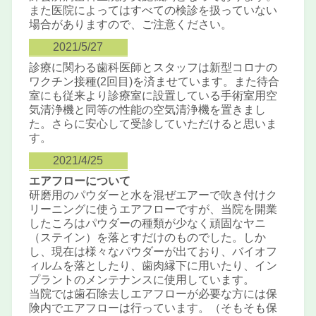
また医院によってはすべての検診を扱っていない
場合がありますので、ご注意ください。
2021/5/27
診療に関わる歯科医師とスタッフは新型コロナの
ワクチン接種(2回目)を済ませています。また待合
室にも従来より診療室に設置している手術室用空
気清浄機と同等の性能の空気清浄機を置きまし
た。さらに安心して受診していただけると思いま
す。
2021/4/25
エアフローについて
研磨用のパウダーと水を混ぜエアーで吹き付けク
リーニングに使うエアフローですが、当院を開業
したころはパウダーの種類が少なく頑固なヤニ
（ステイン）を落とすだけのものでした。しか
し、現在は様々なパウダーが出ており、バイオフ
ィルムを落としたり、歯肉縁下に用いたり、イン
プラントのメンテナンスに使用しています。
当院では歯石除去しエアフローが必要な方には保
険内でエアフローは行っています。（そもそも保