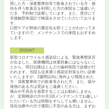
用した方・深夜繁華街等で飲食されている方・接
待を伴う飲食店を利用した方の来院をご遠慮いた
だき、予約制で診療しています。また、受付にて
非接触型体温計で検温をさせていただいておりま
す。
口腔ケアが肺炎の重症化を防ぐことがわかってき
ていますので、メンテナンスでの来院もおすすめ
します。
2020/4/7
新型コロナウイルス感染症による、緊急事態宣言
が出ました。医療機関は休業対象にはならないこ
とから、明日以降ほとんどの歯科医院で診療が行
われます。当院も従来通り感染症対策を行い診療
いたしますが、2週間以内に海外より帰国された
方・深夜繁華街での飲食等された方、また、咳や
発熱のある方は受診をご遠慮ください。
痛みや不具合を放置することはお勧めしません
が、定期検診の方や月1回メンテナンスでお越しい
ただいている方は時期をずらしても構いません。
現在治療中の方で通院に不安のある方は、まずお