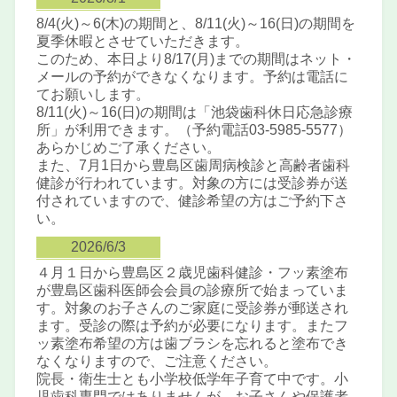
8/4(火)～6(木)の期間と、8/11(火)～16(日)の期間を
夏季休暇とさせていただきます。
このため、本日より8/17(月)までの期間はネット・
メールの予約ができなくなります。予約は電話に
てお願いします。
8/11(火)～16(日)の期間は「池袋歯科休日応急診療
所」が利用できます。（予約電話03-5985-5577）
あらかじめご了承ください。
また、7月1日から豊島区歯周病検診と高齢者歯科
健診が行われています。対象の方には受診券が送
付されていますので、健診希望の方はご予約下さ
い。
2026/6/3
４月１日から豊島区２歳児歯科健診・フッ素塗布
が豊島区歯科医師会会員の診療所で始まっていま
す。対象のお子さんのご家庭に受診券が郵送され
ます。受診の際は予約が必要になります。またフ
ッ素塗布希望の方は歯ブラシを忘れると塗布でき
なくなりますので、ご注意ください。
院長・衛生士とも小学校低学年子育て中です。小
児歯科専門ではありませんが、お子さんや保護者