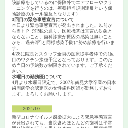
険診療をしているのに保険外でエアフローやクリ
ーニングを行うのは、療養担当規則違反という保
険診療のルール違反となります）
3回目の緊急事態宣言について
本日より緊急事態宣言が発出されました。以前か
ら当ＨＰで記載の通り、医療機関は宣言の対象と
ならないこと、歯科診療が原因の感染は無いこと
から、過去2回と同様感染予防に努め診療を行いま
す。
4/28に院長とスタッフ全員の医療従事者枠での1回
目のワクチン接種予定となっております。このた
め当日の予約数が制限されています。ご了承くだ
さい。
水曜日の勤務医について
4月より水曜日限定で、2007年鶴見大学卒業の日本
歯周病学会認定医の女性歯科医師が勤務しており
ます。よろしくお願いします。
2021/1/7
新型コロナウイルス感染拡大による緊急事態宣言
が発出されても、当院含めほとんどの歯科は平常